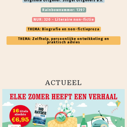
Originele Uitgever: Singel Uitgevers B.V.
Rainbownummer: 1397
NUR: 320 - Literaire non-fictie
THEMA: Biografie en non-fictieproza
THEMA: Zelfhulp, persoonlijke ontwikkeling en
praktisch advies
ACTUEEL