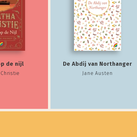
p de nijl
De Abdij van Northanger
Christie
Jane Austen