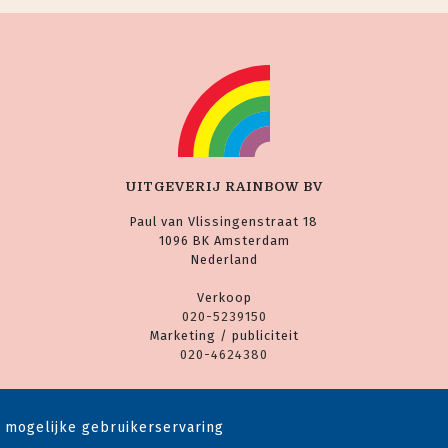
UITGEVERIJ RAINBOW BV
Paul van Vlissingenstraat 18
1096 BK Amsterdam
Nederland
Verkoop
020-5239150
Marketing / publiciteit
020-4624380
 mogelijke gebruikerservaring
yright © 1983-2026 Uitgeverij Rainbow - Alle rechten voorbehouden - Ontwerp door
Dog and 